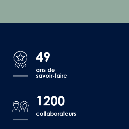
49
ans de
savoir-faire
1200
collaborateurs