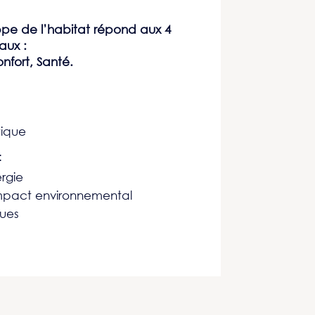
ppe de l’habitat répond aux 4
aux :
nfort, Santé.
tique
:
rgie
impact environnemental
ques