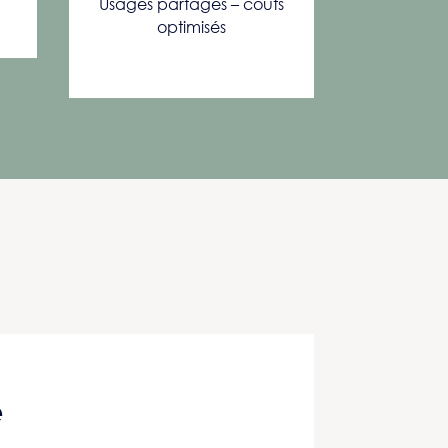
Usages partagés – coûts
optimisés
e