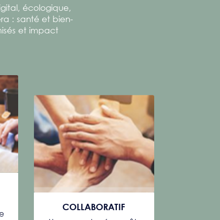
ital, écologique,
ra : santé et bien-
misés et impact
COLLABORATIF
ge