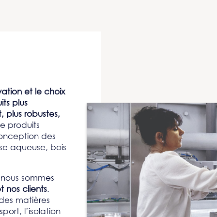
vation et le choix
its plus
 plus robustes,
de produits
onception des
ase aqueuse, bois
s nous sommes
 nos clients
.
 des matières
port, l’isolation